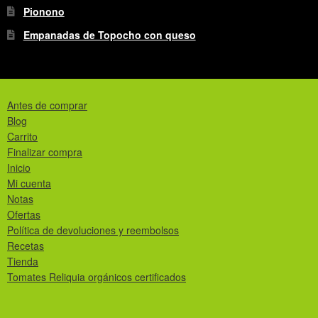
Pionono
Empanadas de Topocho con queso
Antes de comprar
Blog
Carrito
Finalizar compra
Inicio
Mi cuenta
Notas
Ofertas
Política de devoluciones y reembolsos
Recetas
Tienda
Tomates Reliquia orgánicos certificados