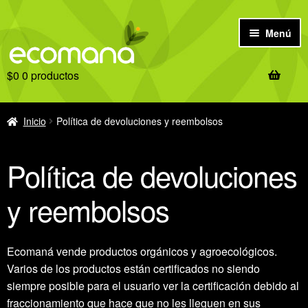
Ir
Ir
Menú
a
al
la
contenido
$
0
0 productos
navegación
Inicio
Antes de comprar
Inicio
Política de devoluciones y reembolsos
Tienda
Política de devoluciones
Ofertas
y reembolsos
Recetas
Ecomaná vende productos orgánicos y agroecológicos.
Notas
Varios de los productos están certificados no siendo
siempre posible para el usuario ver la certificación debido al
fraccionamiento que hace que no les lleguen en sus