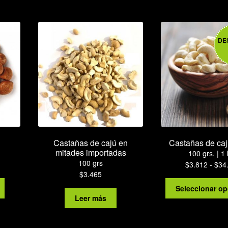
DE
Castañas de cajú en
Castañas de caj
mitades importadas
100 grs. | 1 
100 grs
$
3.812
-
$
34
$
3.465
Seleccionar o
Leer más