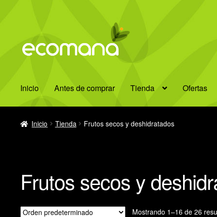
Ir
Ir
a
al
la
contenido
navegación
Inicio
Antes de comprar
Tienda
Ofertas
Inicio
Tienda
Frutos secos y deshidratados
Frutos secos y deshid
Mostrando 1–16 de 26 resu