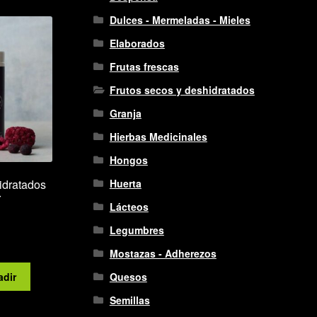
variantes.
$34.650
Las
Dulces - Mermeladas - Mieles
opciones
Elaborados
se
pueden
Frutas frescas
elegir
Frutos secos y deshidratados
en
la
Granja
página
Hierbas Medicinales
de
producto
Hongos
idratados
Huerta
r
Lácteos
Legumbres
Mostazas - Adherezos
adir
Quesos
Semillas