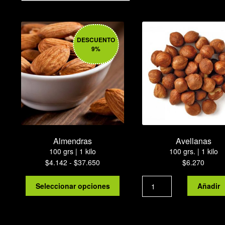
DESCUENTO
9%
Almendras
Avellanas
100 grs | 1 kilo
100 grs. | 1 kilo
Rango
$
4.142
-
$
37.650
$
6.270
de
Este
Avellanas
precios:
Seleccionar opciones
Añadir
producto
cantidad
desde
tiene
$4.142
múltiples
hasta