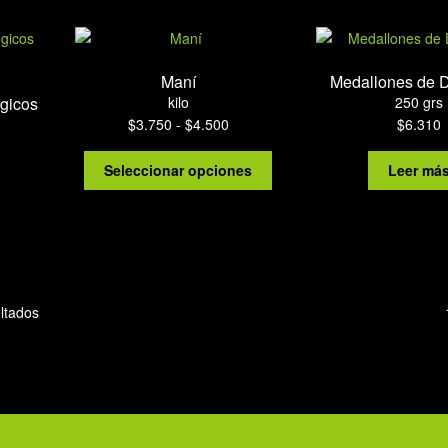
española
cantidad
Maní
Medallones de 
gicos
kilo
250 grs
Rango
$
3.750
-
$
4.500
$
6.310
de
Este
precios:
Seleccionar opciones
Leer má
producto
desde
tiene
$3.750
múltiples
hasta
variantes.
$4.500
Las
opciones
ltados
se
pueden
elegir
en
la
página
de