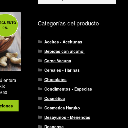
por:
Categorías del producto
SCUENTO
9%
Aceites - Aceitunas
Bebidas con alcohol
Carne Vacuna
Cereales - Harinas
Chocolates
ú entera
kilo
Condimentos - Especias
Rango
.650
Cosmética
de
Este
precios:
pciones
Cosmetica Haruko
producto
desde
tiene
Desayunos - Meriendas
$3.812
múltiples
hasta
Despensa