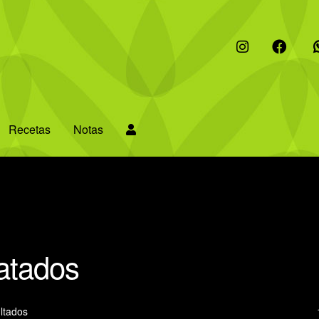
I
F
W
Recetas
Notas
ratados
ltados