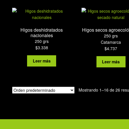
molienda
reciente
2025
cantidad
Higos deshidratados
Higos secos agroecoló
nacionales
250 grs
250 grs
Catamarca
$
3.338
$
4.737
Leer más
Leer más
Mostrando 1–16 de 26 resu