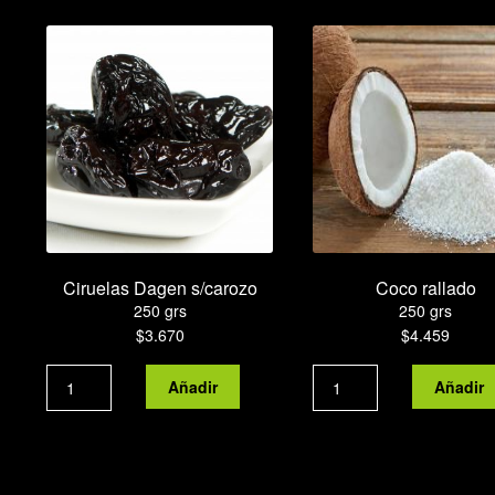
variantes.
$37.650
Las
opciones
se
pueden
elegir
en
la
página
de
producto
Ciruelas Dagen s/carozo
Coco rallado
250 grs
250 grs
$
3.670
$
4.459
Ciruelas
Coco
Añadir
Añadir
Dagen
rallado
s/carozo
cantidad
cantidad