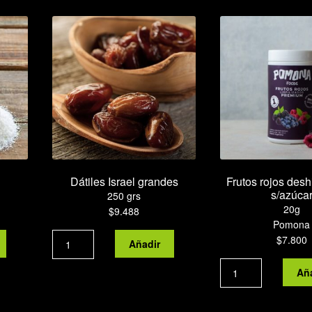
Dátiles Israel grandes
Frutos rojos desh
s/azúca
250 grs
20g
$
9.488
Pomona
Dátiles
$
7.800
Añadir
Israel
Frutos
grandes
Añ
rojos
cantidad
deshidratados
s/azúcar