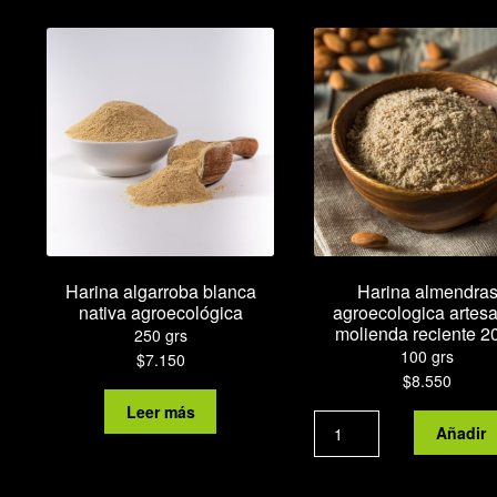
Harina algarroba blanca
Harina almendra
nativa agroecológica
agroecologica artes
molienda reciente 2
250 grs
100 grs
$
7.150
$
8.550
Leer más
Harina
Añadir
almendras
agroecologica
artesanal