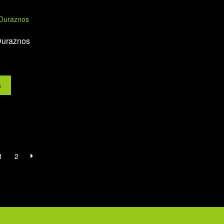
Duraznos
s
1
2