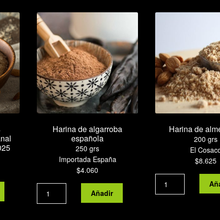
cantidad
s
Harina de algarroba
Harina de alm
anal
española
200 grs
025
250 grs
El Cosac
Importada España
$
8.625
$
4.060
Harina
Añ
Harina
de
Añadir
de
almendras
algarroba
cantidad