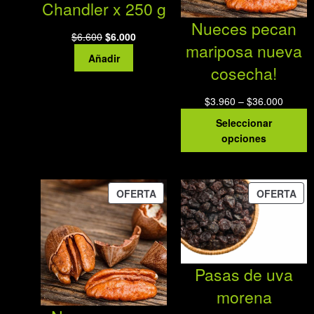
Chandler x 250 g
Nueces pecan
El
El
$
6.600
$
6.000
mariposa nueva
precio
precio
Añadir
original
actual
cosecha!
era:
es:
$6.600.
$6.000.
Rango
$
3.960
–
$
36.000
de
Seleccionar
precios
opciones
desde
$3.960
hasta
PRODUCTO
PR
$36.00
OFERTA
OFERTA
EN
EN
OFERTA
OF
Pasas de uva
morena