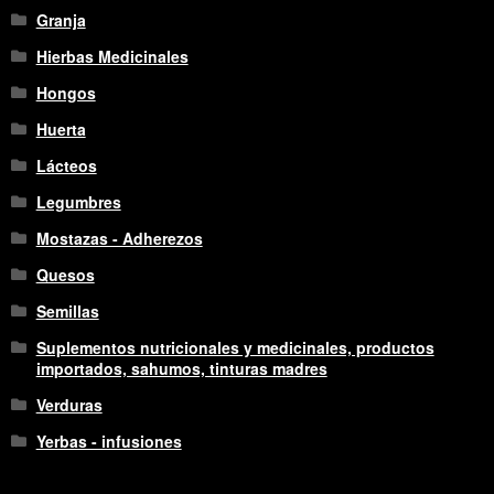
Granja
Hierbas Medicinales
Hongos
Huerta
Lácteos
Legumbres
Mostazas - Adherezos
Quesos
Semillas
Suplementos nutricionales y medicinales, productos
importados, sahumos, tinturas madres
Verduras
Yerbas - infusiones