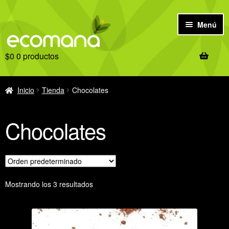
Ir
Ir
Menú
a
al
la
contenido
$
0
0 productos
navegación
Inicio
Antes de comprar
Inicio
Tienda
Chocolates
Tienda
Chocolates
Ofertas
Recetas
Mostrando los 3 resultados
Notas