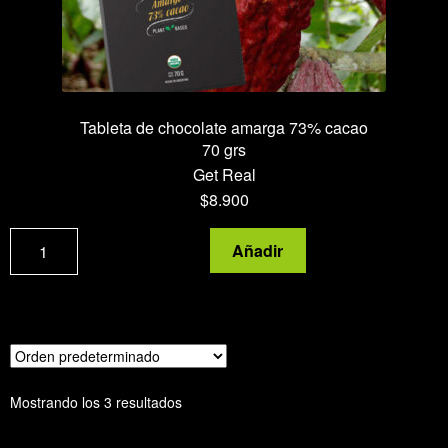
Tableta de chocolate amarga 73% cacao
70 grs
Get Real
$
8.900
Tableta
Añadir
de
chocolate
amarga
73%
cacao
cantidad
Mostrando los 3 resultados