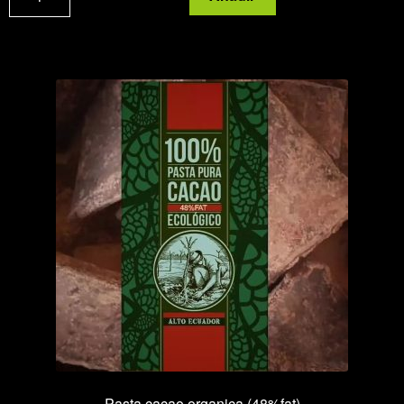
amargo
polvo
Machu
Pichu
cantidad
Pasta cacao organica (48%fat)