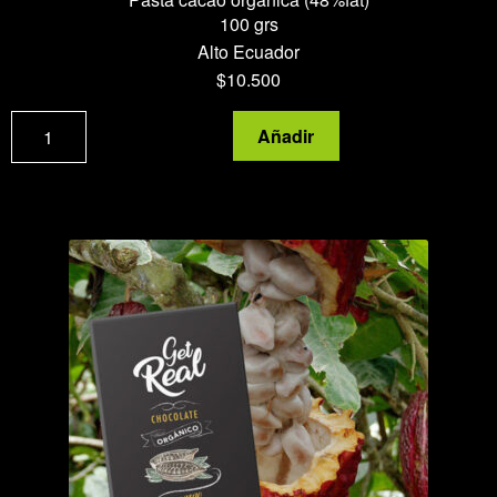
100 grs
Alto Ecuador
$
10.500
Pasta
Añadir
cacao
organica
(48%fat)
cantidad