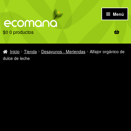
Ir
Ir
Menú
a
al
la
contenido
$
0
0 productos
navegación
Inicio
Antes de comprar
Inicio
Tienda
Desayunos - Meriendas
Alfajor orgánico de
dulce de leche
Tienda
Ofertas
Recetas
Notas