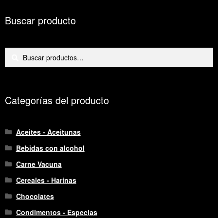
pie
cantidad
Buscar producto
Buscar
Buscar
por:
Categorías del producto
Aceites - Aceitunas
Bebidas con alcohol
Carne Vacuna
Cereales - Harinas
Chocolates
Condimentos - Especias