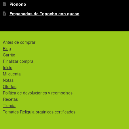
Pionono
Empanadas de Topocho con queso
Antes de comprar
Blog
Carrito
Finalizar compra
Inicio
Mi cuenta
Notas
Ofertas
Política de devoluciones y reembolsos
Recetas
Tienda
Tomates Reliquia orgánicos certificados