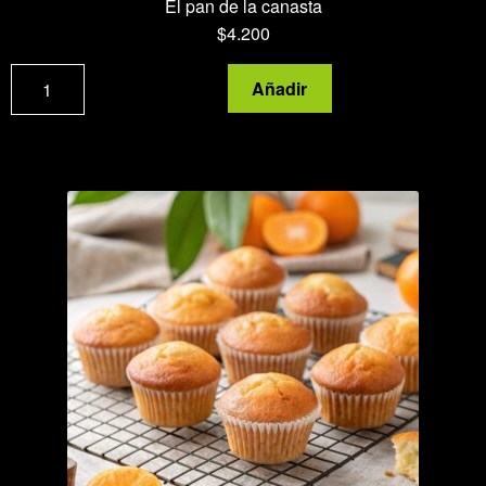
El pan de la canasta
$
4.200
Pan
Añadir
lactal
blanco
agroecológico
cantidad