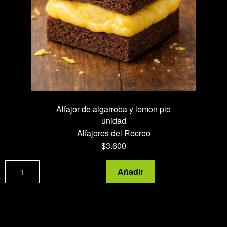
Alfajor de algarroba y lemon pie
unidad
Alfajores del Recreo
$
3.600
Alfajor
Añadir
de
algarroba
y
lemon