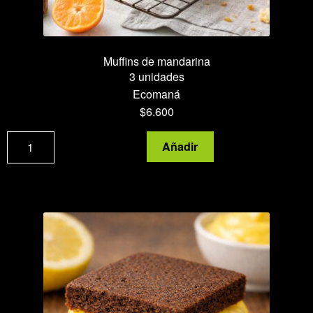
Muffins de mandarina
3 unidades
Ecomaná
$
6.600
Muffins
Añadir
de
mandarina
cantidad