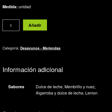
Medida:
unidad
Alfajor
Añadir
orgánico
de
dulce
de
Categoría:
Desayunos - Meriendas
leche
cantidad
Información adicional
Sabores
Dulce de leche, Membrillo y nuez,
Algarroba y dulce de leche, Lemon