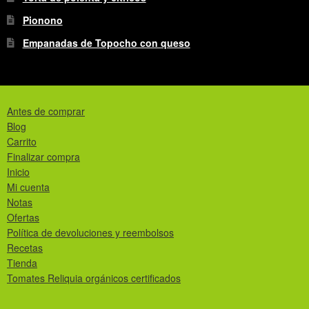
Pionono
Empanadas de Topocho con queso
Antes de comprar
Blog
Carrito
Finalizar compra
Inicio
Mi cuenta
Notas
Ofertas
Política de devoluciones y reembolsos
Recetas
Tienda
Tomates Reliquia orgánicos certificados