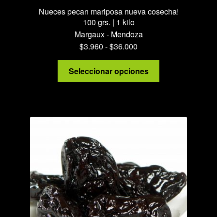
Nueces pecan mariposa nueva cosecha!
100 grs. | 1 kilo
Margaux - Mendoza
Rango
$
3.960
-
$
36.000
de
Este
precios:
Seleccionar opciones
producto
desde
tiene
$3.960
múltiples
hasta
variantes.
$36.000
Las
opciones
se
pueden
elegir
en
la
página