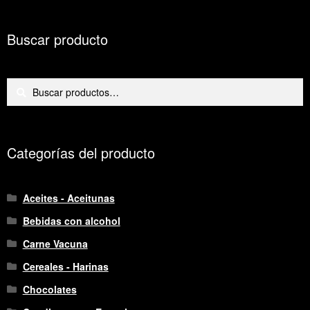
Buscar producto
Buscar
Buscar
por:
Categorías del producto
Aceites - Aceitunas
Bebidas con alcohol
Carne Vacuna
Cereales - Harinas
Chocolates