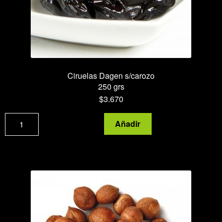
de
producto
Ciruelas Dagen s/carozo
250 grs
$
3.670
Ciruelas
Añadir
Dagen
s/carozo
cantidad