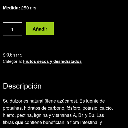
Medida:
250 grs
Harina
Añadir
de
algarroba
española
cantidad
SKU:
1115
Categoría:
Frutos secos y deshidratados
Descripción
Su dulzor es natural (tiene azúcares). Es fuente de
proteínas, hidratos de carbono, fósforo, potasio, calcio,
hierro, pectina, lignina y vitaminas A, B1 y B3. Las
fibras
que
contiene benefician la flora intestinal y