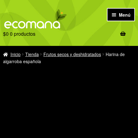
Ir
Ir
Menú
a
al
la
contenido
$
0
0 productos
navegación
Inicio
Antes de comprar
Inicio
Tienda
Frutos secos y deshidratados
Harina de
algarroba española
Tienda
Ofertas
Recetas
Notas