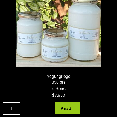
Yogur griego
350 grs
La Recría
$
7.950
Yogur
Añadir
griego