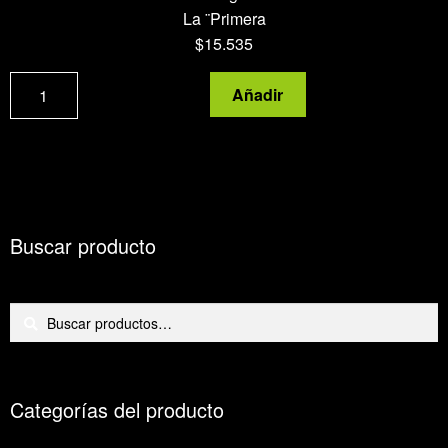
La ¨Primera
$
15.535
Leche
Añadir
de
cabra
descremada
en
polvo
cantidad
Buscar producto
Buscar
Buscar
por:
Categorías del producto