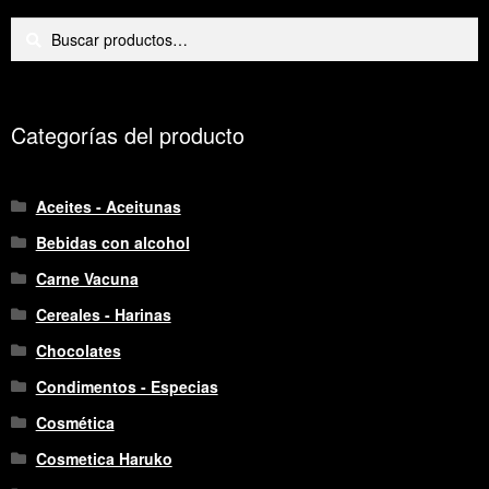
Buscar
Buscar
por:
Categorías del producto
Aceites - Aceitunas
Bebidas con alcohol
Carne Vacuna
Cereales - Harinas
Chocolates
Condimentos - Especias
Cosmética
Cosmetica Haruko