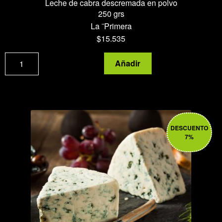
Leche de cabra descremada en polvo
250 grs
La ¨Primera
$
15.535
Leche
Añadir
de
cabra
descremada
en
polvo
DESCUENTO
cantidad
7%