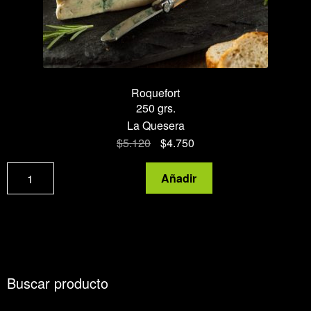
Roquefort
250 grs.
La Quesera
El
El
$
5.120
$
4.750
precio
precio
Roquefort
original
actual
Añadir
cantidad
era:
es:
$5.120.
$4.750.
Buscar producto