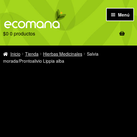
Ir
Ir
Menú
a
al
la
contenido
$
0
0 productos
navegación
Inicio
Antes de comprar
Inicio
Tienda
Hierbas Medicinales
Salvia
morada/Prontoalivio Lippia alba
Tienda
Ofertas
Recetas
Notas