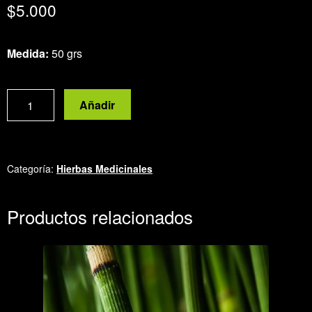
$
5.000
Medida:
50 grs
Salvia
Añadir
morada/Prontoalivio
Lippia
alba
cantidad
Categoría:
Hierbas Medicinales
Productos relacionados