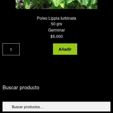
Poleo
Lippia turbinata
50 grs
Germinar
$
5.000
Poleo
Añadir
Lippia
turbinata
cantidad
Buscar producto
Buscar
Buscar
por: