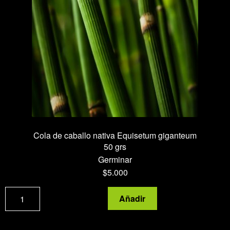
Cola de caballo nativa
Equisetum giganteum
50 grs
Germinar
$
5.000
Cola
Añadir
de
caballo