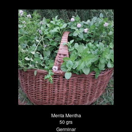
nativa
Equisetum
giganteum
cantidad
Menta
Mentha
50 grs
Germinar