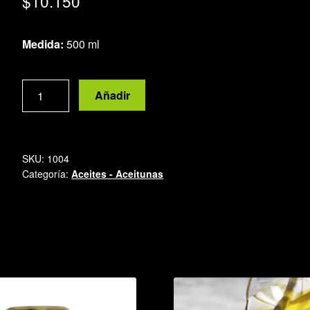
$
10.150
Medida:
500 ml
Aceite
Añadir
de
Girasol
alto
oleico
SKU:
1004
cantidad
Categoría:
Aceites - Aceitunas