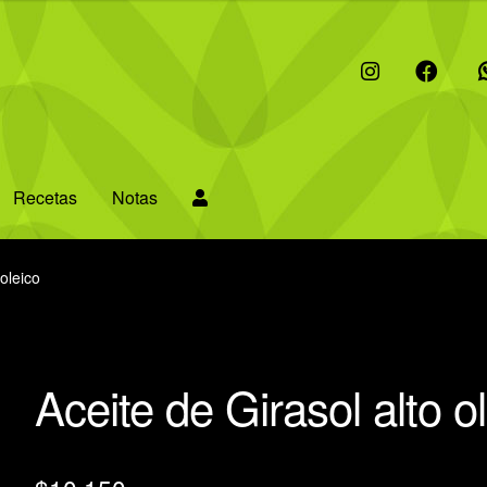
I
F
W
Recetas
Notas
 oleico
Aceite de Girasol alto o