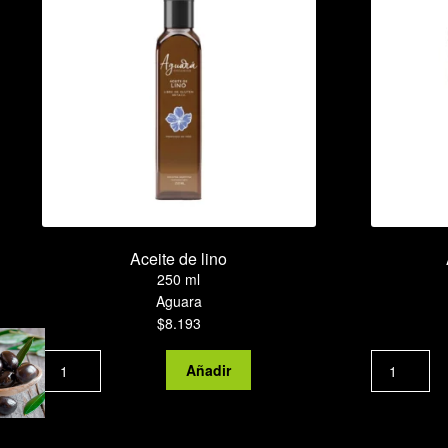
Aceite de lino
250 ml
Aguara
$
8.193
Aceite
Añadir
de
lino
cantidad