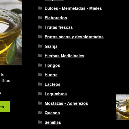
Dulces - Mermeladas - Mieles
Elaborados
Frutas frescas
Frutos secos y deshidratados
Granja
Hierbas Medicinales
Hongos
ris
Huerta
5 litros
Lácteos
Rango
0
Legumbres
de
Mostazas - Adherezos
Este
precios:
es
producto
desde
Quesos
tiene
$14.700
Semillas
múltiples
hasta