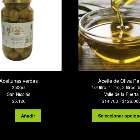
Aceitunas verdes
Aceite de Oliva Pa
250grs
1/2 litro, 1 litro, 2 litros, 
San Nicolás
Valle de la Puerta
$
5.120
$
14.700
-
$
126.00
Aceitunas
Añadir
Seleccionar opcion
verdes
cantidad