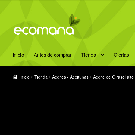
Ir
Ir
a
al
la
contenido
navegación
Inicio
Antes de comprar
Tienda
Ofertas
Inicio
Tienda
Aceites - Aceitunas
Aceite de Girasol alto