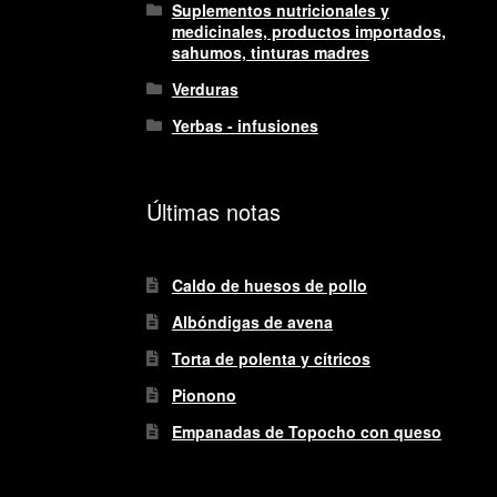
variantes.
$126.000
Suplementos nutricionales y
Las
medicinales, productos importados,
opciones
sahumos, tinturas madres
se
Verduras
pueden
elegir
Yerbas - infusiones
en
la
página
Últimas notas
de
producto
Caldo de huesos de pollo
Albóndigas de avena
Torta de polenta y cítricos
Pionono
Empanadas de Topocho con queso