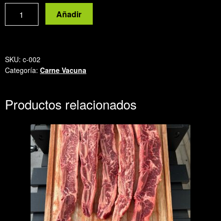
Asado
Añadir
con
hueso
cantidad
SKU:
c-002
Categoría:
Carne Vacuna
Productos relacionados