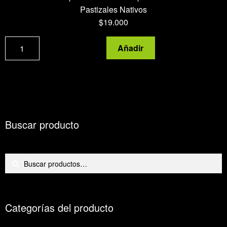
Pastizales Nativos
$
19.000
Carne
Añadir
picada
cantidad
Buscar producto
Buscar
Buscar
por:
Categorías del producto