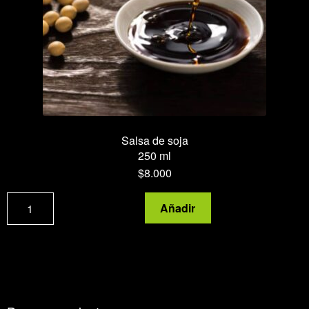
Salsa de soja
250 ml
$
8.000
Salsa
Añadir
de
soja
cantidad