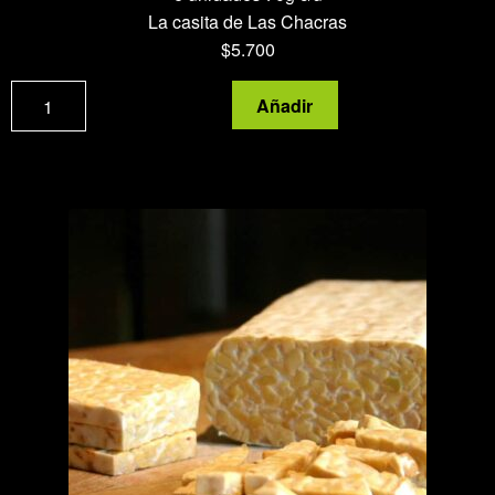
La casita de Las Chacras
$
5.700
Tortillitas
Añadir
de
mijo
cantidad