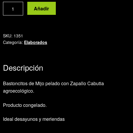
Bastoncitos
Añadir
de
mijo
cantidad
SKU:
1351
Categoría:
Elaborados
Descripción
Bastoncitos de Mijo pelado con Zapallo Cabutia
agroecológico.
Producto congelado.
Ideal desayunos y meriendas