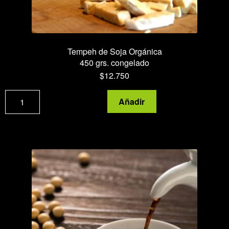
Tempeh de Soja Orgánica
450 grs. congelado
$
12.750
Tempeh
Añadir
de
Soja
Orgánica
cantidad