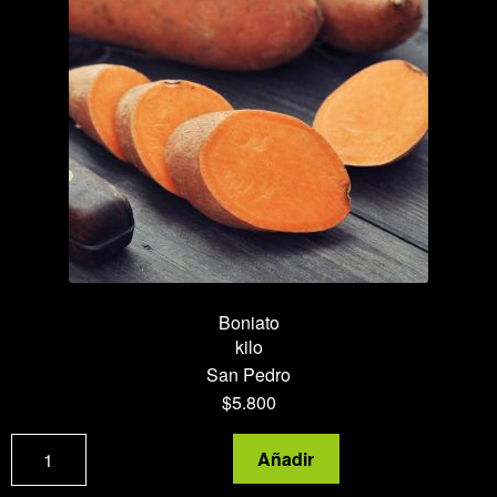
Boniato
kilo
San Pedro
$
5.800
Boniato
Añadir
cantidad