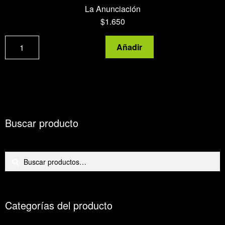
La Anunciación
$
1.650
Cebolla
Añadir
cobriza
cantidad
Buscar producto
Buscar
Buscar
por:
Categorías del producto