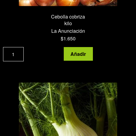
Cebolla cobriza
kilo
La Anunciación
$
1.650
Cebolla
Añadir
cobriza
cantidad