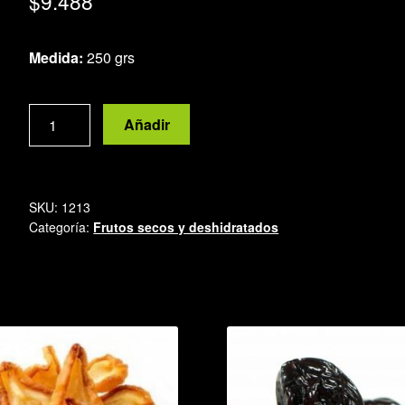
$
9.488
Medida:
250 grs
Dátiles
Añadir
Israel
grandes
cantidad
SKU:
1213
Categoría:
Frutos secos y deshidratados