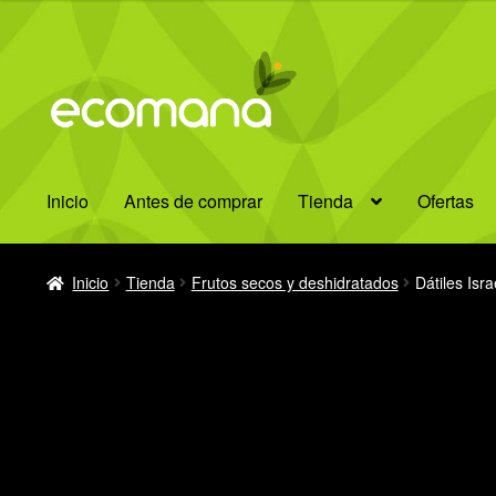
Ir
Ir
a
al
la
contenido
navegación
Inicio
Antes de comprar
Tienda
Ofertas
Inicio
Tienda
Frutos secos y deshidratados
Dátiles Isr