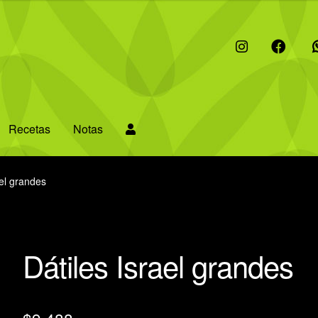
I
F
W
Recetas
Notas
ael grandes
Dátiles Israel grandes