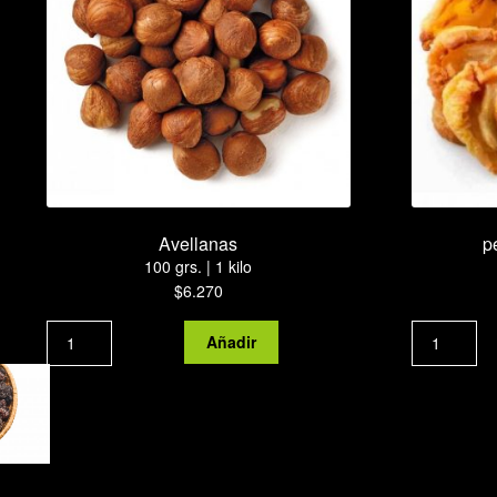
Avellanas
p
100 grs. | 1 kilo
$
6.270
Avellanas
Añadir
cantidad