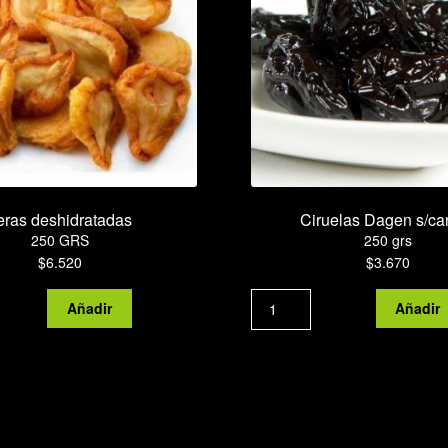
eras deshidratadas
Ciruelas Dagen s/ca
250 GRS
250 grs
$
6.520
$
3.670
peras
Ciruelas
Añadir
Añadir
deshidratadas
Dagen
cantidad
s/carozo
cantidad