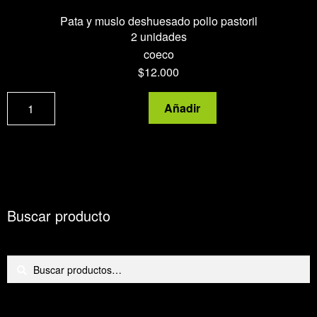
Pata y muslo deshuesado pollo pastoril
2 unidades
coeco
$
12.000
Pata
Añadir
y
muslo
deshuesado
pollo
pastoril
cantidad
Buscar producto
Buscar
Buscar
por: