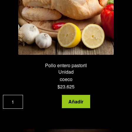
Pollo entero pastoril
Unidad
coeco
$
23.625
Pollo
Añadir
entero
pastoril
cantidad