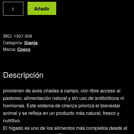
Hígados
Añadir
de
pollo
cantidad
SKU:
1307-309
Categoría:
Granja
Marca:
Coeco
Descripción
provienen de aves criadas a campo, con libre acceso al
pastoreo, alimentación natural y sin uso de antibióticos ni
hormonas. Este sistema de crianza prioriza el bienestar
animal y se refleja en un producto más natural, fresco y
nutritivo.
El hígado es uno de los alimentos más completos desde el