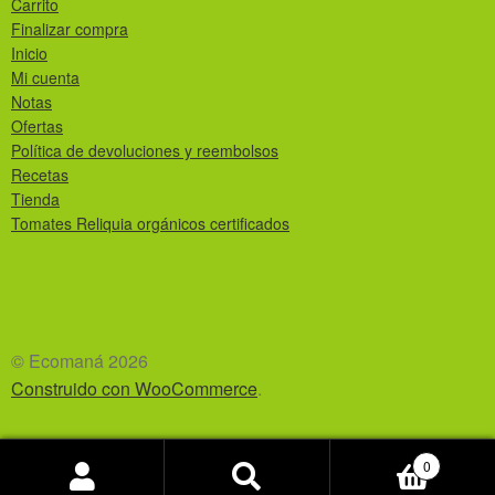
Carrito
Finalizar compra
Inicio
Mi cuenta
Notas
Ofertas
Política de devoluciones y reembolsos
Recetas
Tienda
Tomates Reliquia orgánicos certificados
© Ecomaná 2026
Construido con WooCommerce
.
0
Buscar
Buscar