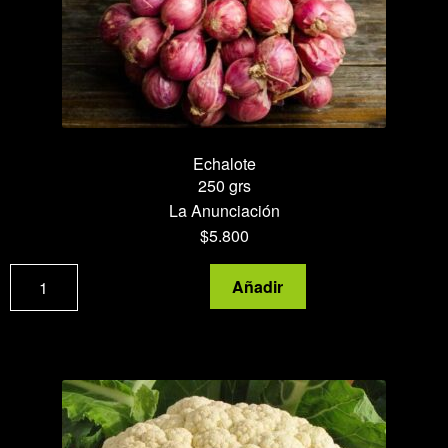
Echalote
250 grs
La Anunciación
$
5.800
Echalote
Añadir
cantidad