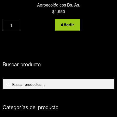
Agroecológicos Bs. As.
$
1.950
Anco
Añadir
cantidad
Buscar producto
Buscar
Buscar
por:
Categorías del producto