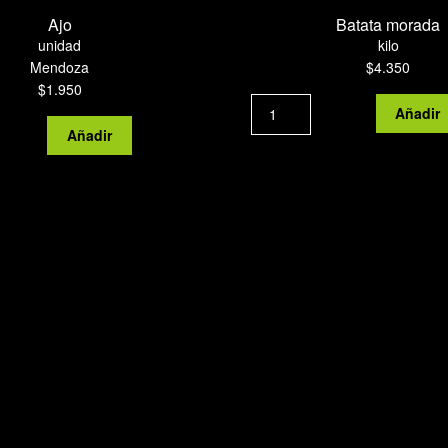
Ajo
Batata morada
unidad
kilo
Mendoza
$
4.350
$
1.950
Batata
Añadir
Ajo
morada
Añadir
cantidad
cantidad