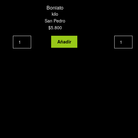
Boniato
kilo
San Pedro
$
5.800
Boniato
Añadir
cantidad