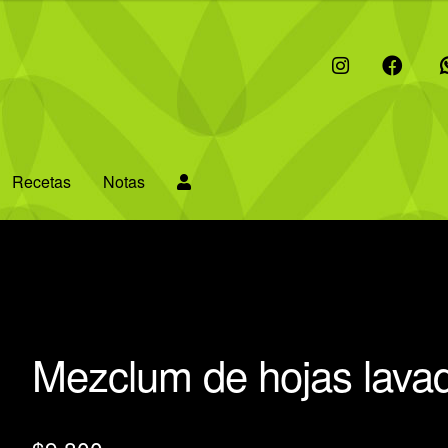
I
F
W
Recetas
Notas
Mezclum de hojas lava