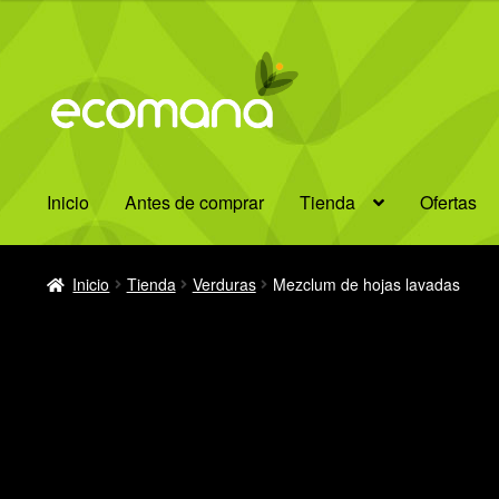
Ir
Ir
a
al
la
contenido
navegación
Inicio
Antes de comprar
Tienda
Ofertas
Inicio
Tienda
Verduras
Mezclum de hojas lavadas