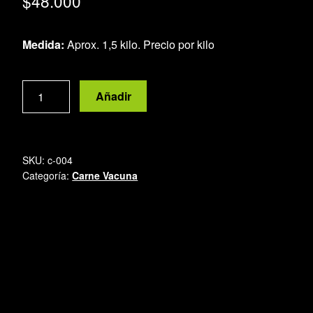
$
48.000
Medida:
Aprox. 1,5 kilo. Precio por kilo
Ojo
Añadir
de
bife
cantidad
SKU:
c-004
Categoría:
Carne Vacuna