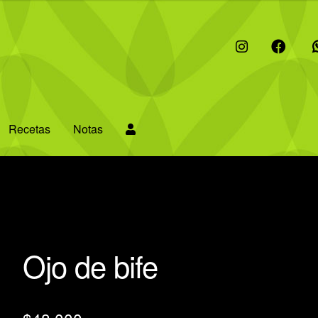
I
F
W
Recetas
Notas
Ojo de bife