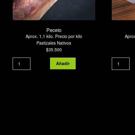
Peceto
Aprox. 1,1 kilo. Precio por kilo
Aprox
Pastizales Nativos
$
35.500
Peceto
Añadir
cantidad