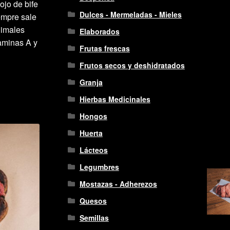
ojo de bife
Dulces - Mermeladas - Mieles
iempre sale
nimales
Elaborados
aminas A y
Frutas frescas
Frutos secos y deshidratados
Granja
Hierbas Medicinales
Hongos
Huerta
Lácteos
Legumbres
Mostazas - Adherezos
Quesos
Semillas