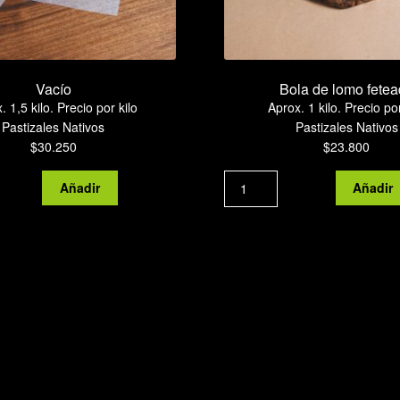
Vacío
Bola de lomo fete
. 1,5 kilo. Precio por kilo
Aprox. 1 kilo. Precio por
Pastizales Nativos
Pastizales Nativos
$
30.250
$
23.800
Vacío
Bola
Añadir
Añadir
cantidad
de
lomo
feteada
cantidad