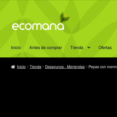
Ir
Ir
a
al
la
contenido
navegación
Inicio
Antes de comprar
Tienda
Ofertas
Inicio
Tienda
Desayunos - Meriendas
Pepas con merm