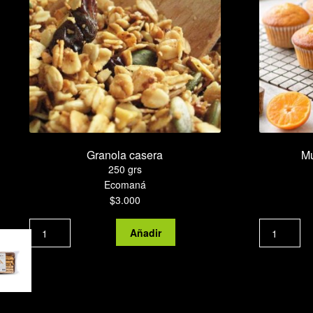
Granola casera
Mu
250 grs
Ecomaná
$
3.000
Granola
Añadir
casera
cantidad