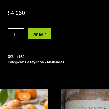
$
4.060
Pepas
Añadir
con
mermelada
de
frambuesas
SKU:
1162
cantidad
Categoría:
Desayunos - Meriendas