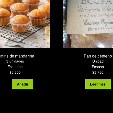
ffins de mandarina
Pan de centeno
3 unidades
Unidad
Ecomaná
Ecopan
$
6.600
$
3.780
Muffins
Añadir
Leer más
de
mandarina
cantidad