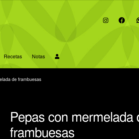
I
F
W
Recetas
Notas
elada de frambuesas
Pepas con mermelada 
frambuesas