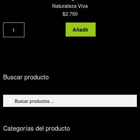
Naturaleza Viva
$
2.750
Semillas
Añadir
de
girasol
cantidad
Buscar producto
Buscar
Buscar
por:
Categorías del producto