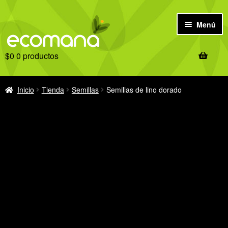
Ir
Ir
Menú
a
al
la
contenido
$
0
0 productos
navegación
Inicio
Antes de comprar
Inicio
Tienda
Semillas
Semillas de lino dorado
Tienda
Ofertas
Recetas
Notas