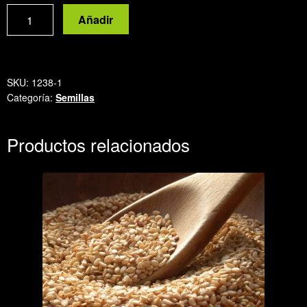
Semillas
Añadir
de
lino
dorado
cantidad
SKU:
1238-1
Categoría:
Semillas
Productos relacionados