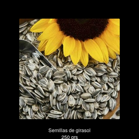
alfalfa
para
germinar
cantidad
Semillas de girasol
250 grs