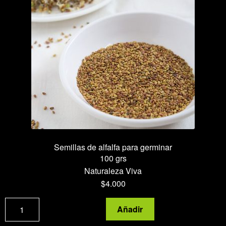
Semillas de alfalfa para germinar
100 grs
Naturaleza Viva
$
4.000
Semillas
Añadir
de