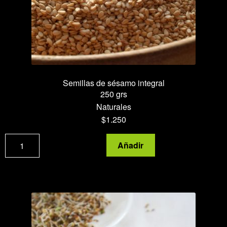
Semillas de sésamo integral
250 grs
Naturales
$
1.250
Semillas
Añadir
de
sésamo
integral
cantidad