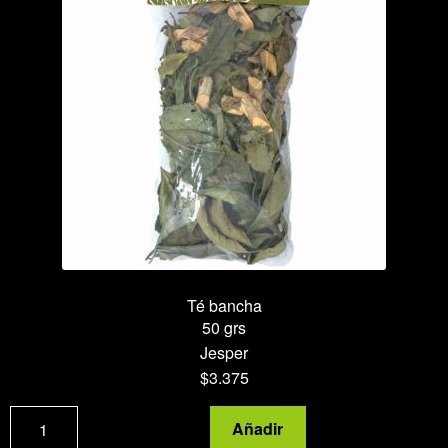
Té bancha
50 grs
Jesper
$
3.375
Té
Añadir
bancha