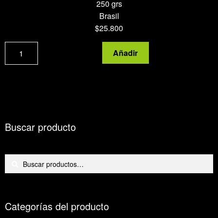
250 grs
Brasil
$
25.800
Grano
Añadir
café
arábigo
tostado
reciente
cantidad
Buscar producto
Buscar
Buscar
por:
Categorías del producto