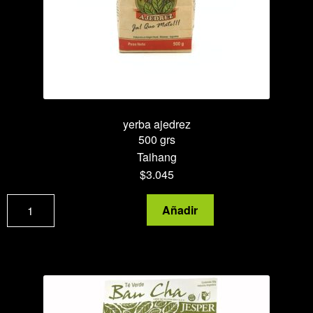
yerba ajedrez
500 grs
Taihang
$
3.045
yerba
Añadir
ajedrez
cantidad