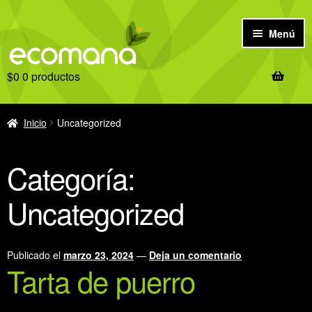
Ir
Ir
Menú
a
al
la
contenido
$
0
0 productos
navegación
Inicio
Antes de comprar
Inicio
Uncategorized
Tienda
Categoría:
Ofertas
Uncategorized
Recetas
Publicado el
marzo 23, 2024
—
Deja un comentario
Tarta de puerro
Notas