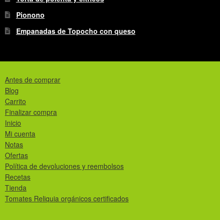
Pionono
Empanadas de Topocho con queso
Antes de comprar
Blog
Carrito
Finalizar compra
Inicio
Mi cuenta
Notas
Ofertas
Política de devoluciones y reembolsos
Recetas
Tienda
Tomates Reliquia orgánicos certificados