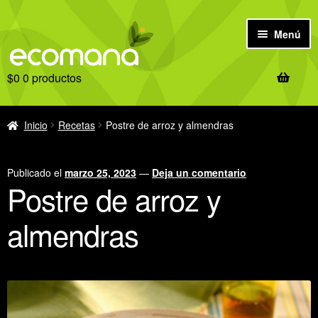
Ir
Ir
Menú
a
al
la
contenido
$
0
0 productos
navegación
Inicio
Antes de comprar
Inicio
Recetas
Postre de arroz y almendras
Tienda
Publicado el
marzo 25, 2023
—
Deja un comentario
Postre de arroz y
Ofertas
almendras
Recetas
Notas