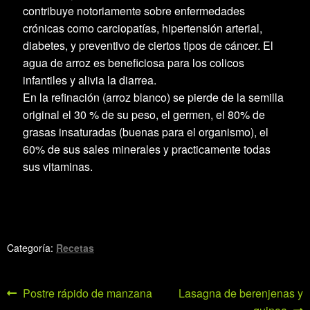
contribuye notoriamente sobre enfermedades
crónicas como carciopatías, hipertensión arterial,
diabetes, y preventivo de ciertos tipos de cáncer. El
agua de arroz es beneficiosa para los colicos
infantiles y alivia la diarrea.
En la refinación (arroz blanco) se pierde de la semilla
original el 30 % de su peso, el germen, el 80% de
grasas insaturadas (buenas para el organismo), el
60% de sus sales minerales y practicamente todas
sus vitaminas.
Categoría:
Recetas
Navegación
Anterior:
Siguiente:
Postre rápido de manzana
Lasagna de berenjenas y