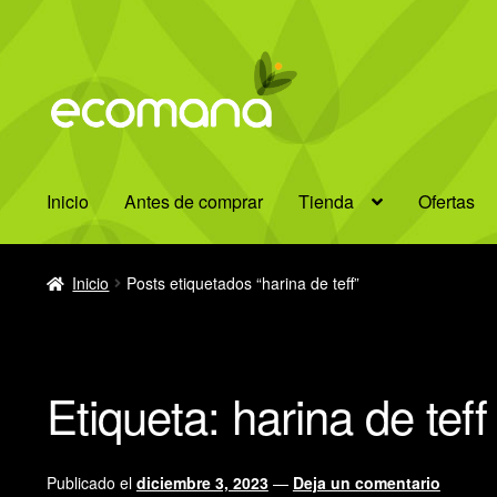
Ir
Ir
a
al
la
contenido
navegación
Inicio
Antes de comprar
Tienda
Ofertas
Inicio
Posts etiquetados “harina de teff”
Etiqueta:
harina de teff
Publicado el
diciembre 3, 2023
—
Deja un comentario