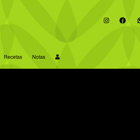
I
F
W
Recetas
Notas