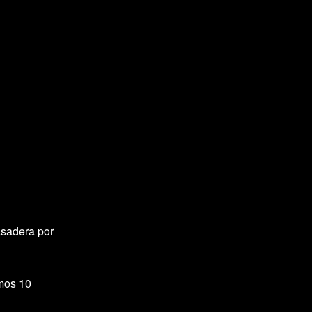
asadera por
amos 10