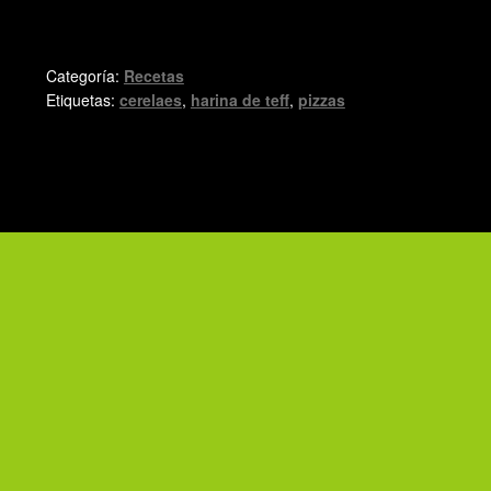
Categoría:
Recetas
Etiquetas:
cerelaes
,
harina de teff
,
pizzas