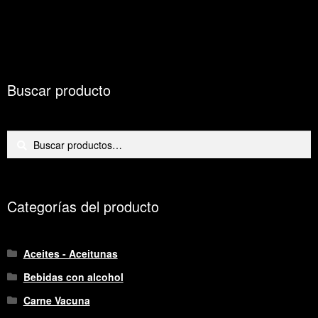
trigo
sarraceno
cantidad
Buscar producto
Buscar
Buscar
por:
Categorías del producto
Aceites - Aceitunas
Bebidas con alcohol
Carne Vacuna