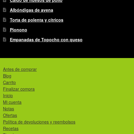
Caldo de huesos de pollo
Albóndigas de avena
Torta de polenta y cítricos
Pionono
Empanadas de Topocho con queso
Antes de comprar
Blog
Carrito
Finalizar compra
Inicio
Mi cuenta
Notas
Ofertas
Política de devoluciones y reembolsos
Recetas