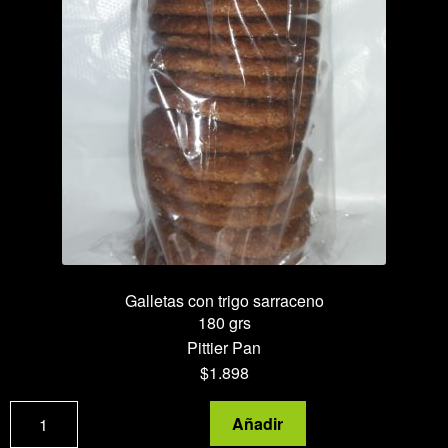
Galletas con trigo sarraceno
180 grs
Pittier Pan
$
1.898
Galletas
Añadir
con