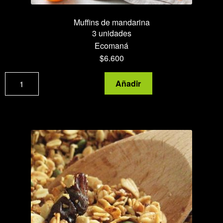
Muffins de mandarina
3 unidades
Ecomaná
$
6.600
Muffins
Añadir
de
mandarina
cantidad