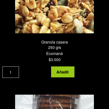
Granola casera
250 grs
Ecomaná
$
3.000
Granola
Añadir
casera
cantidad