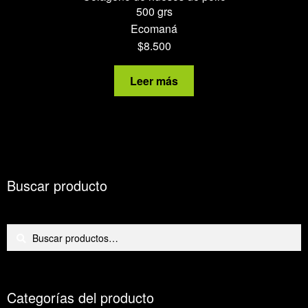
500 grs
Ecomaná
$
8.500
Leer más
Buscar producto
Buscar
Buscar
por:
Categorías del producto