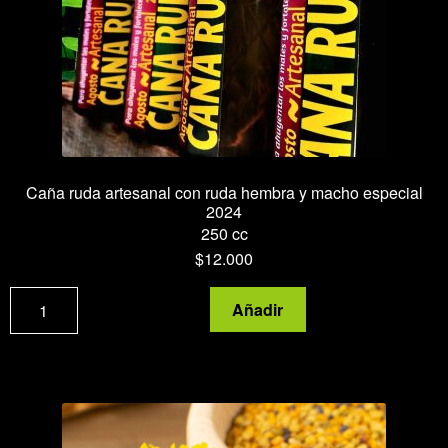
Caña ruda artesanal con ruda hembra y macho especial
2024
250 cc
$
12.000
Caña
Añadir
ruda
artesanal
con
ruda
hembra