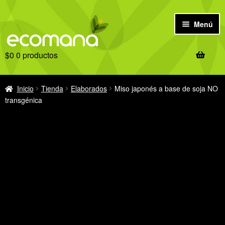
Ir
Ir
Menú
a
al
la
contenido
$
0
0 productos
navegación
Inicio
Antes de comprar
Inicio
Tienda
Elaborados
Miso japonés a base de soja NO
transgénica
Tienda
Ofertas
Recetas
Notas