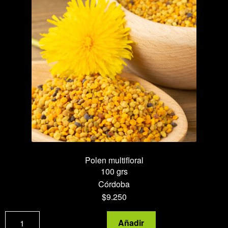
y
macho
especial
2024
cantidad
Polen multifloral
100 grs
Córdoba
$
9.250
Polen
Añadir