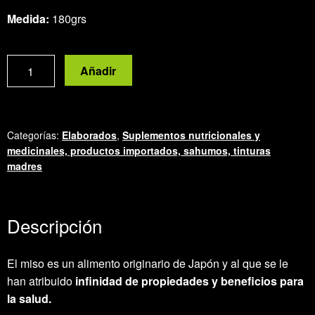
Medida:
180grs
Miso
Añadir
japonés
a
base
de
Categorías:
Elaborados
,
Suplementos nutricionales y
soja
medicinales, productos importados, sahumos, tinturas
madres
NO
transgénica
cantidad
Descripción
El miso es un alimento originario de Japón y al que se le
han atribuido
infinidad de propiedades y beneficios para
la salud.