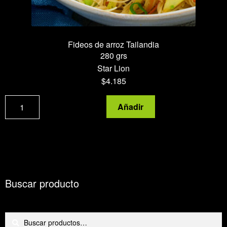
Fideos de arroz Tailandia
280 grs
Star Lion
$
4.185
Fideos
Añadir
de
arroz
Tailandia
cantidad
Buscar producto
Buscar
Buscar