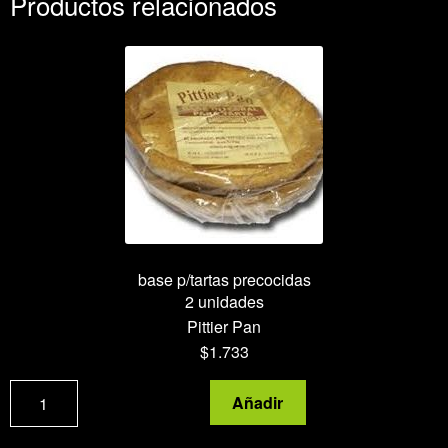
Productos relacionados
base p/tartas precocidas
2 unidades
Pittier Pan
$
1.733
base
Añadir
p/tartas
precocidas